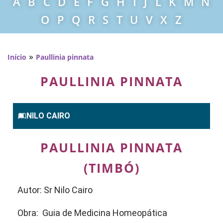
A
B
C
D
E
F
G
H
I
J
L
K
M
N
O
P
Q
R
S
T
U
V
X
Z
»
Início
Paullinia pinnata
PAULLINIA PINNATA
NILO CAIRO
PAULLINIA PINNATA
(TIMBÓ)
Autor: Sr Nilo Cairo
Obra: Guia de Medicina Homeopática