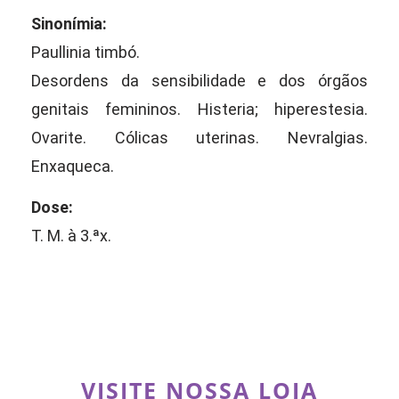
Sinonímia:
Paullinia timbó.
Desordens da sensibilidade e dos órgãos
genitais femininos. Histeria; hiperestesia.
Ovarite. Cólicas uterinas. Nevralgias.
Enxaqueca.
Dose:
T. M. à 3.ªx.
VISITE NOSSA LOJA