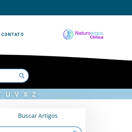
CONTATO
T
U
V
X
Z
Buscar Artigos