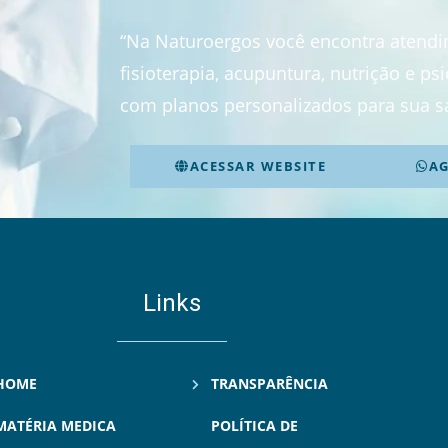
“Na Naturoergos você encontra atend
fisioterapia, acupuntura, nutrição e p
com planos personalizados para sua s
ACESSAR WEBSITE
A
Links
HOME
TRANSPARÊNCIA
MATÉRIA MEDICA
POLÍTICA DE