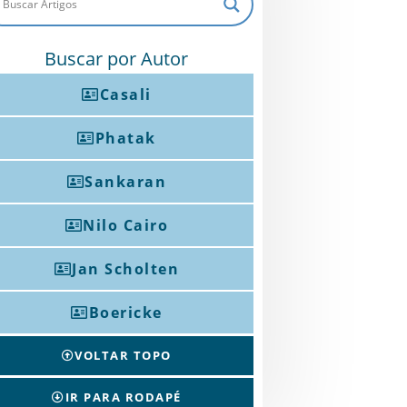
Buscar por Autor
Casali
Phatak
Sankaran
Nilo Cairo
Jan Scholten
Boericke
VOLTAR TOPO
IR PARA RODAPÉ