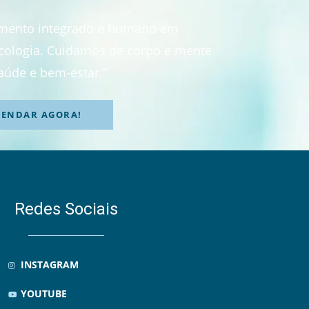
imento integrado e humano em
sicologia. Cuidamos de corpo e mente
aúde e bem-estar.”
GENDAR AGORA!
Redes Sociais
INSTAGRAM
YOUTUBE