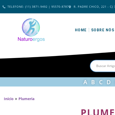
TELEFONE: (11) 3871-9492 | 95570-8787
R. PADRE CHICO, 221 - CJ 
HOME
SOBRE NÓS
A
B
C
D
»
Início
Plumeria
PLUME