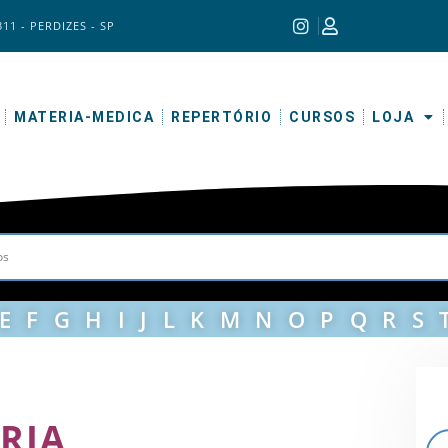
311 - PERDIZES - SP
MATERIA-MEDICA
REPERTÓRIO
CURSOS
LOJA
E
F
G
H
I
J
L
K
M
N
O
P
Q
R
S
RIA