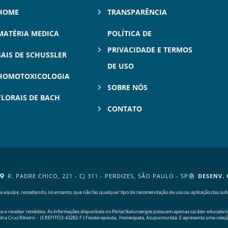
HOME
TRANSPARÊNCIA
MATÉRIA MEDICA
POLÍTICA DE
PRIVACIDADE E TERMOS
SAIS DE SCHUSSLER
DE USO
HOMOTOXICOLOGIA
SOBRE NÓS
FLORAIS DE BACH
CONTATO
R. PADRE CHICO, 221 - CJ 311 - PERDIZES, SÃO PAULO - SP
DESENV. 
equipe, ressaltando, no entanto, que não faz qualquer tipo de recomendação de uso ou aplicação das substâ
e receitar remédios. As informações disponíveis no Portal Naturoergos possuem apenas caráter educativo.
ndra Cruz Ribeiro – (CREFITO3: 43282-F ) Fisioterapeuta, Homeopata, Acupunturista. E apresenta uma cole