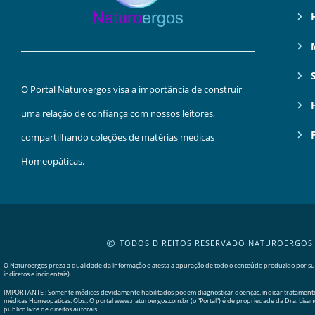
O Portal Naturoergos visa a importância de construir
uma relação de confiança com nossos leitores,
compartilhando coleções de matérias medicas
Homeopáticas.
TODOS DIREITOS RESERVADO NATUROERGOS
O Naturoergos preza a qualidade da informação e atesta a apuração de todo o conteúdo produzido por sua 
indiretos e incidentais).
IMPORTANTE : Somente médicos devidamente habilitados podem diagnosticar doenças, indicar tratamentos 
médicas Homeopaticas. Obs.: O portal www.naturoergos.com.br (o “Portal”) é de propriedade da Dra. Lisa
publico livre de direitos autorais.