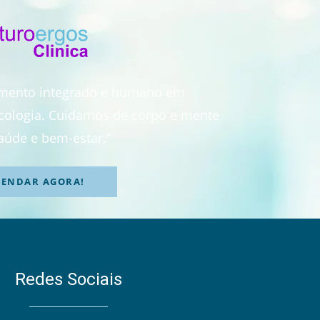
imento integrado e humano em
sicologia. Cuidamos de corpo e mente
aúde e bem-estar.”
GENDAR AGORA!
Redes Sociais