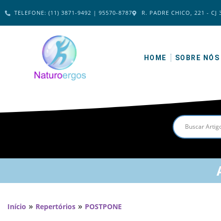
TELEFONE: (11) 3871-9492 | 95570-8787
R. PADRE CHICO, 221 - CJ 
HOME
SOBRE NÓS
»
»
Início
Repertórios
POSTPONE