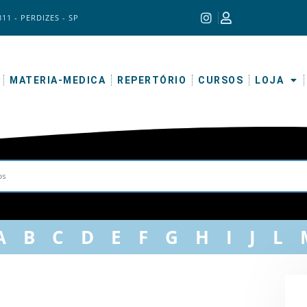
311 - PERDIZES - SP
MATERIA-MEDICA
REPERTÓRIO
CURSOS
LOJA
A
B
C
D
E
F
G
H
I
J
L