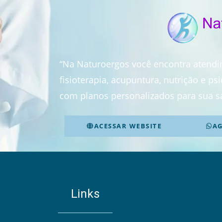
“Na Naturoergos você encontra atend
fisioterapia, acupuntura, nutrição e p
com planos personalizados para sua s
ACESSAR WEBSITE
A
Links