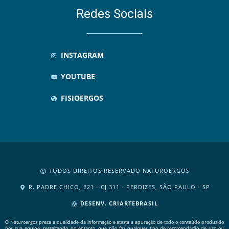
Redes Sociais
INSTAGRAM
YOUTUBE
FISIOERGOS
TODOS DIREITOS RESERVADO NATUROERGOS
R. PADRE CHICO, 221 - CJ 311 - PERDIZES, SÃO PAULO - SP
DESENV. CRIARTEBRASIL
O Naturoergos preza a qualidade da informação e atesta a apuração de todo o conteúdo produzido
por sua equipe, ressaltando, no entanto, que não faz qualquer tipo de recomendação de uso ou