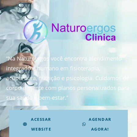
“Na Naturoergos você encontra atendimento
integrado e humano em fisioterapia,
acupuntura, nutrição e psicologia. Cuidamos de
corpo e mente com planos personalizados para
sua saúde e bem-estar.”
ACESSAR
AGENDAR
WEBSITE
AGORA!