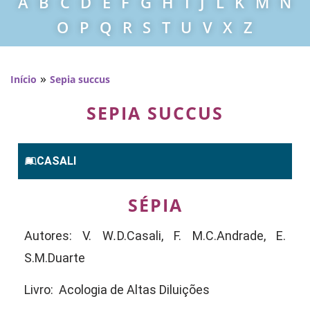
A
B
C
D
E
F
G
H
I
J
L
K
M
N
O
P
Q
R
S
T
U
V
X
Z
»
Início
Sepia succus
SEPIA SUCCUS
CASALI
SÉPIA
Autores: V. W
.
D.Casali, F. M.C.Andrade, E.
S.M.Duarte
Livro: Acologia de Altas Diluições