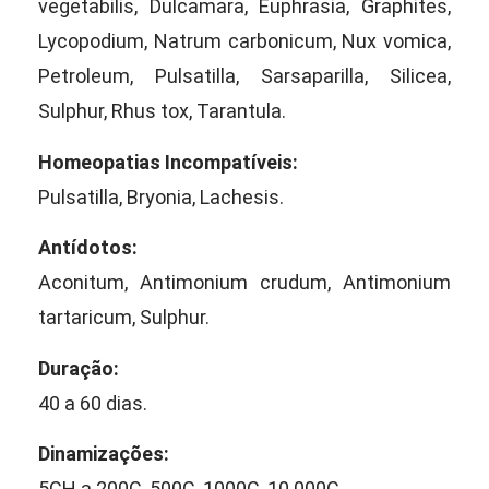
vegetabilis, Dulcamara, Euphrasia, Graphites,
Lycopodium, Natrum carbonicum, Nux vomica,
Petroleum, Pulsatilla, Sarsaparilla, Silicea,
Sulphur, Rhus tox, Tarantula.
Homeopatias Incompatíveis:
Pulsatilla, Bryonia, Lachesis.
Antídotos:
Aconitum, Antimonium crudum, Antimonium
tartaricum, Sulphur.
Duração:
40 a 60 dias.
Dinamizações:
5CH a 200C, 500C, 1000C, 10.000C.