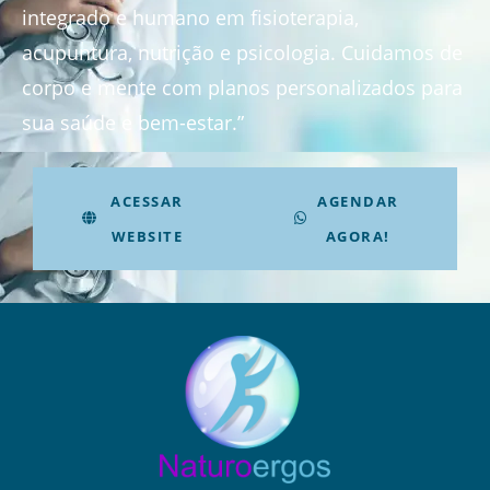
integrado e humano em fisioterapia,
acupuntura, nutrição e psicologia. Cuidamos de
corpo e mente com planos personalizados para
sua saúde e bem-estar.”
ACESSAR
AGENDAR
WEBSITE
AGORA!