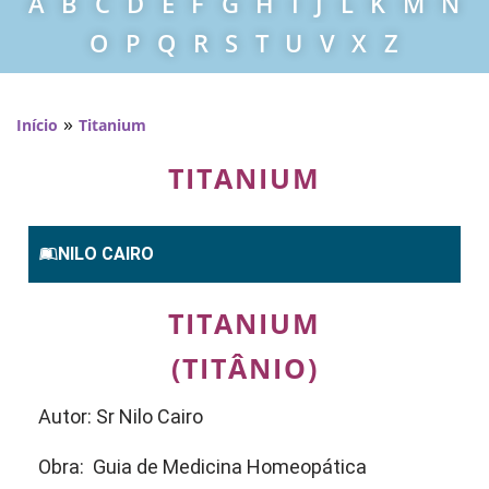
A
B
C
D
E
F
G
H
I
J
L
K
M
N
O
P
Q
R
S
T
U
V
X
Z
»
Início
Titanium
TITANIUM
NILO CAIRO
TITANIUM
(TITÂNIO)
Autor: Sr Nilo Cairo
Obra: Guia de Medicina Homeopática