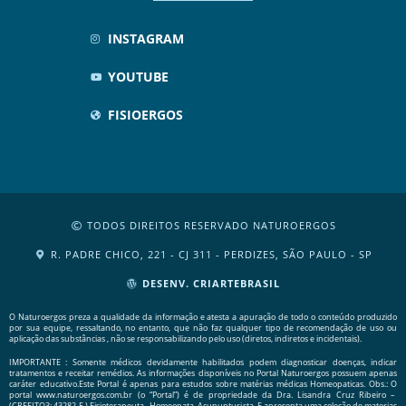
INSTAGRAM
YOUTUBE
FISIOERGOS
TODOS DIREITOS RESERVADO NATUROERGOS
R. PADRE CHICO, 221 - CJ 311 - PERDIZES, SÃO PAULO - SP
DESENV. CRIARTEBRASIL
O Naturoergos preza a qualidade da informação e atesta a apuração de todo o conteúdo produzido
por sua equipe, ressaltando, no entanto, que não faz qualquer tipo de recomendação de uso ou
aplicação das substâncias , não se responsabilizando pelo uso (diretos, indiretos e incidentais).
IMPORTANTE : Somente médicos devidamente habilitados podem diagnosticar doenças, indicar
tratamentos e receitar remédios. As informações disponíveis no Portal Naturoergos possuem apenas
caráter educativo.Este Portal é apenas para estudos sobre matérias médicas Homeopaticas. Obs.: O
portal www.naturoergos.com.br (o “Portal”) é de propriedade da Dra. Lisandra Cruz Ribeiro –
(CREFITO3: 43282-F ) Fisioterapeuta, Homeopata, Acupunturista. E apresenta uma coleção de materias