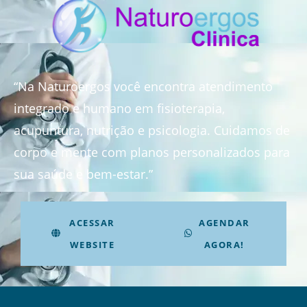
“Na Naturoergos você encontra atendimento
integrado e humano em fisioterapia,
acupuntura, nutrição e psicologia. Cuidamos de
corpo e mente com planos personalizados para
sua saúde e bem-estar.”
ACESSAR
AGENDAR
WEBSITE
AGORA!