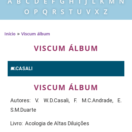
A
B
C
D
E
F
G
H
I
J
L
K
M
N
O
P
Q
R
S
T
U
V
X
Z
»
Início
Viscum álbum
VISCUM ÁLBUM
CASALI
VISCUM ÁLBUM
Autores: V. W
.
D.Casali, F. M.C.Andrade, E.
S.M.Duarte
Livro: Acologia de Altas Diluições