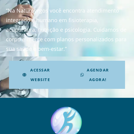
“Na Naturoergos você encontra atendimento
integrado e humano em fisioterapia,
acupuntura, nutrição e psicologia. Cuidamos de
corpo e mente com planos personalizados para
sua saúde e bem-estar.”
ACESSAR
AGENDAR
WEBSITE
AGORA!