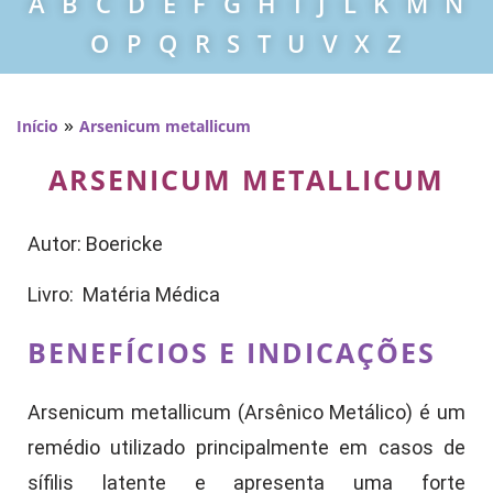
A
B
C
D
E
F
G
H
I
J
L
K
M
N
O
P
Q
R
S
T
U
V
X
Z
»
Início
Arsenicum metallicum
ARSENICUM METALLICUM
Autor: Boericke
Livro: Matéria Médica
BENEFÍCIOS E INDICAÇÕES
Arsenicum metallicum (Arsênico Metálico) é um
remédio utilizado principalmente em casos de
sífilis latente e apresenta uma forte