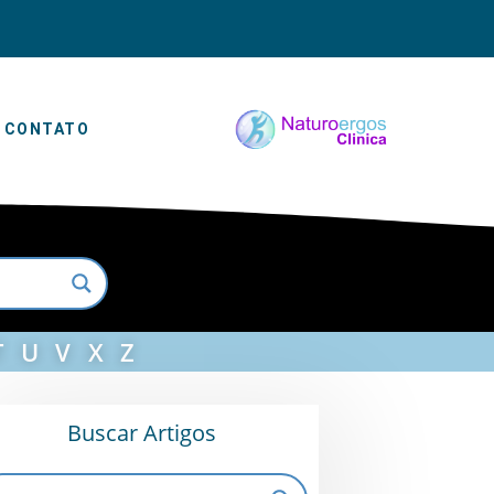
CONTATO
T
U
V
X
Z
Buscar Artigos