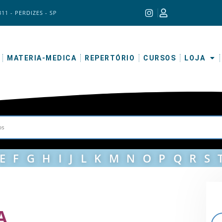
311 - PERDIZES - SP
MATERIA-MEDICA
REPERTÓRIO
CURSOS
LOJA
E
F
G
H
I
J
L
K
M
N
O
P
Q
R
S
A