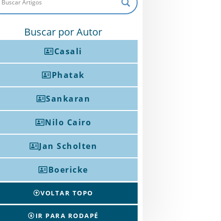
Buscar por Autor
Casali
Phatak
Sankaran
Nilo Cairo
Jan Scholten
Boericke
VOLTAR TOPO
IR PARA RODAPÉ