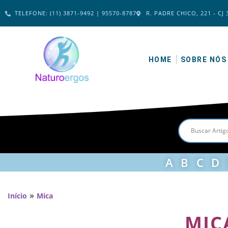
TELEFONE: (11) 3871-9492 | 95570-8787
R. PADRE CHICO, 221 - CJ 
HOME
SOBRE NÓS
A
B
C
D
»
Início
Mica
MIC