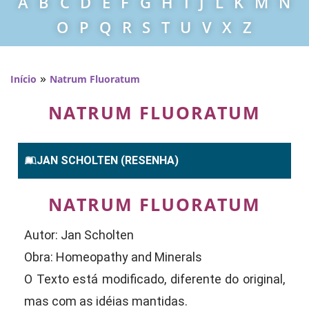
A
B
C
D
E
F
G
H
I
J
L
K
M
N
O
P
Q
R
S
T
U
V
X
Z
»
Início
Natrum Fluoratum
NATRUM FLUORATUM
JAN SCHOLTEN (RESENHA)
NATRUM FLUORATUM
Autor: Jan Scholten
Obra: Homeopathy and Minerals
O Texto está modificado, diferente do original,
mas com as idéias mantidas.